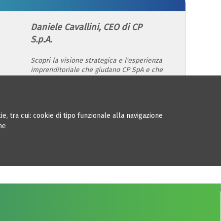
Daniele Cavallini, CEO di CP
S.p.A.
Scopri la visione strategica e l'esperienza
imprenditoriale che giudano CP SpA e che
hanno dato vita al metodo Impresa
Perfetta®
e, tra cui: cookie di tipo funzionale alla navigazione
ne