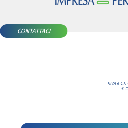
CONTATTACI
P.IVA e C.F
© C