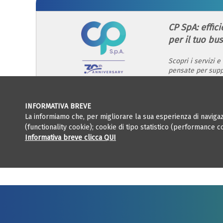
CP SpA: effic
per il tuo bu
Scopri i servizi e
pensate per supp
gestione, nell'or
crescita.
VAI AL SITO
INFORMATIVA BREVE
La informiamo che, per migliorare la sua esperienza di navigazi
(functionality cookie); cookie di tipo statistico (performance 
Informativa breve clicca QUI