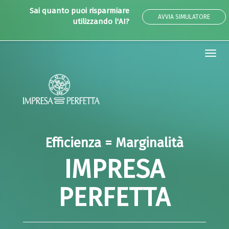
Sai quanto puoi risparmiare
AVVIA SIMULATORE
utilizzando l'AI?
Tog
navi
Efficienza = Marginalità
IMPRESA
PERFETTA