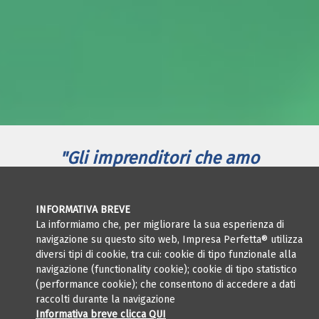
"Gli imprenditori che amo
incontrare hanno scelto di
incrementare la redditività
INFORMATIVA BREVE
La informiamo che, per migliorare la sua esperienza di
operativa
navigazione su questo sito web, Impresa Perfetta® utilizza
analizzando e digitalizzando
diversi tipi di cookie, tra cui: cookie di tipo funzionale alla
navigazione (functionality cookie); cookie di tipo statistico
i processi della propria
(performance cookie); che consentono di accedere a dati
azienda"
raccolti durante la navigazione
Informativa breve clicca QUI