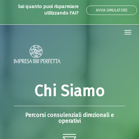
Sai quanto puoi risparmiare
AVVIA SIMULATORE
utilizzando l'AI?
Tog
navi
Chi Siamo
Percorsi consulenziali direzionali e
operativi