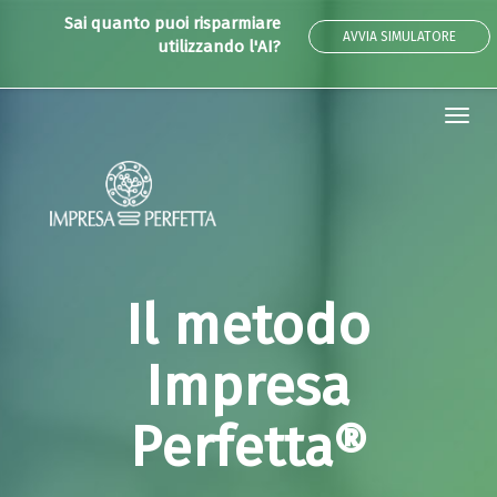
Sai quanto puoi risparmiare
AVVIA SIMULATORE
utilizzando l'AI?
Tog
navi
Il metodo
Impresa
Perfetta®