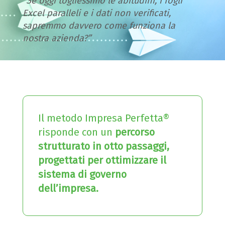
“Se oggi togliessimo le abitudini, i fogli
Excel paralleli e i dati non verificati,
sapremmo davvero come funziona la
nostra azienda?”
Il metodo Impresa Perfetta®
risponde con un
percorso
strutturato in otto passaggi,
progettati per ottimizzare il
sistema di governo
dell’impresa.